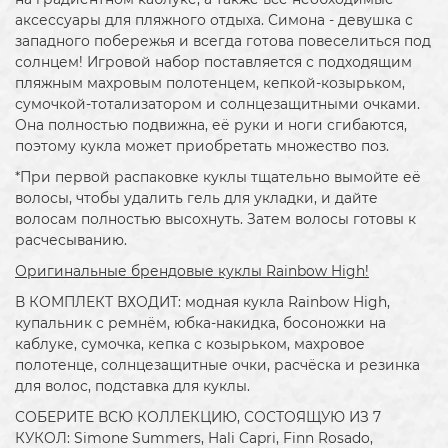
аксессуары для пляжного отдыха. Симона - девушка с
западного побережья и всегда готова повеселиться под
солнцем! Игровой набор поставляется с подходящим
пляжным махровым полотенцем, кепкой-козырьком,
сумочкой-тотализатором и солнцезащитными очками.
Она полностью подвижна, её руки и ноги сгибаются,
поэтому кукла может приобретать множество поз.
*При первой распаковке куклы тщательно вымойте её
волосы, чтобы удалить гель для укладки, и дайте
волосам полностью высохнуть. Затем волосы готовы к
расчесыванию.
Оригинальные брендовые куклы Rainbow High!
В КОМПЛЕКТ ВХОДИТ: модная кукла Rainbow High,
купальник с ремнём, юбка-накидка, босоножки на
каблуке, сумочка, кепка с козырьком, махровое
полотенце, солнцезащитные очки, расчёска и резинка
для волос, подставка для куклы.
СОБЕРИТЕ ВСЮ КОЛЛЕКЦИЮ, СОСТОЯЩУЮ ИЗ 7
КУКОЛ: Simone Summers, Hali Capri, Finn Rosado,