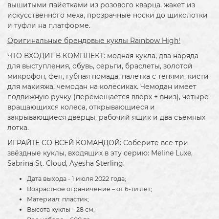
вышитыми пайетками из розового кварца, жакет из
искусственного меха, прозрачные носки до щиколотки
и туфли на платформе.
Оригинальные брендовые куклы Rainbow High!
ЧТО ВХОДИТ В КОМПЛЕКТ: модная кукла, два наряда
для выступления, обувь, серьги, браслеты, золотой
микрофон, фен, губная помада, палетка с тенями, кисти
для макияжа, чемодан на колёсиках. Чемодан имеет
подвижную ручку (перемещается вверх + вниз), четыре
вращающихся колеса, открывающиеся и
закрывающиеся дверцы, рабочий ящик и два съемных
лотка.
ИГРАЙТЕ СО ВСЕЙ КОМАНДОЙ: Соберите все три
звёздные куклы, входящих в эту серию: Meline Luxe,
Sabrina St. Cloud, Ayesha Sterling.
Дата выхода - 1 июля 2022 года;
Возрастное ограничение – от 6-ти лет;
Материал: пластик;
Высота куклы – 28 см;