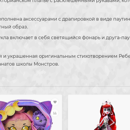
кторианском платье с расклешёнными рукавами, кот
дополнена аксессуарами с драпировкой в виде паут
тный образ.
 включает в себя светящийся фонарь и друга-паука
я и украшенная оригинальным стихотворением Реб
натов школы Монстров.