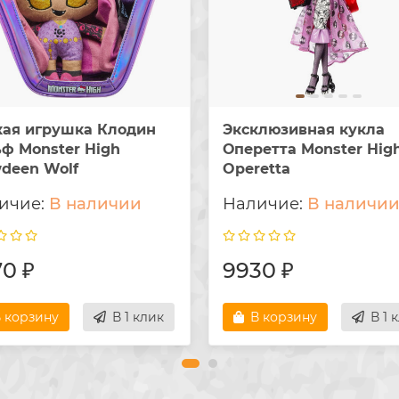
кая игрушка Клодин
Эксклюзивная кукла
ф Monster High
Оперетта Monster Hig
deen Wolf
Operetta
В наличии
В наличи
0 ₽
9930 ₽
 корзину
В 1 клик
В корзину
В 1 