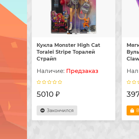
Кукла Monster High Cat
Мяг
Toralei Stripe Торалей
Вуль
Страйп
Claw
Предзаказ
5010 ₽
397
Закончился
В