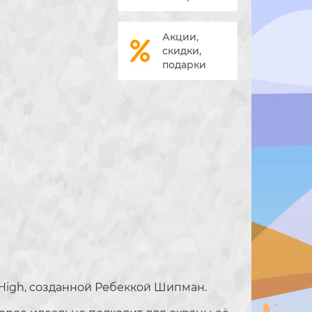
Акции,
скидки,
подарки
High, созданной Ребеккой Шипман.