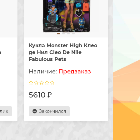
Кукла Monster High Клео
Кукла 
h
де Нил Cleo De Nile
Фрэнки
Fabulous Pets
перевып
3G
и
Предзаказ
5610 ₽
4230
клик
Закончился
Зак