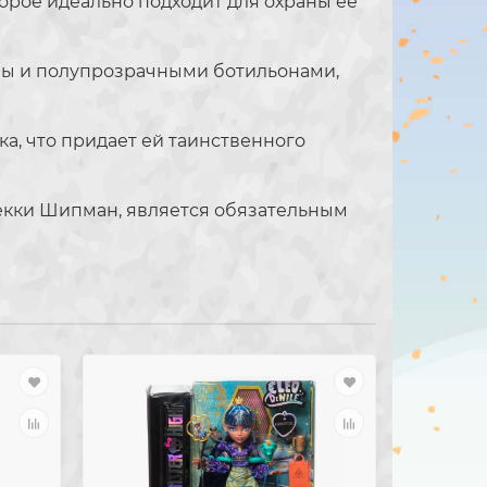
орое идеально подходит для охраны её
ины и полупрозрачными ботильонами,
, что придает ей таинственного
екки Шипман, является обязательным