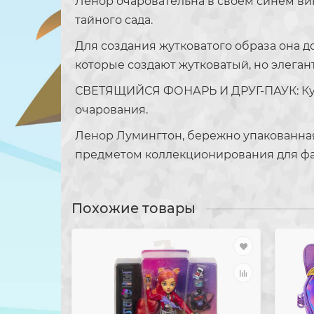
Ленор очаровательна в своём синем ви
тайного сада.
Для создания жутковатого образа она 
которые создают жутковатый, но элеган
СВЕТЯЩИЙСЯ ФОНАРЬ И ДРУГ-ПАУК: Кукла
очарования.
Ленор Лумингтон, бережно упакованна
предметом коллекционирования для фа
Похожие товары