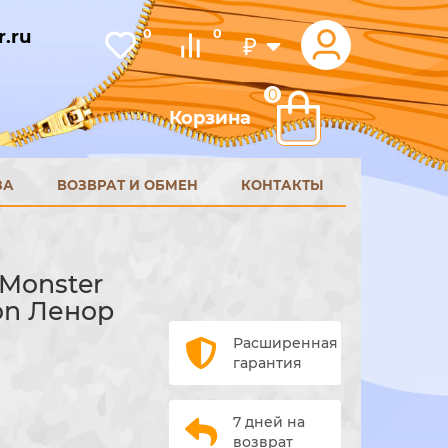
.ru
0
0
₽
0
Корзина
ЗА
ВОЗВРАТ И ОБМЕН
КОНТАКТЫ
Monster
on Ленор
Расширенная
гарантия
7 дней на
возврат