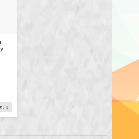
й
ry
и
клик