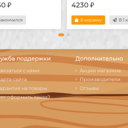
0 ₽
4230 ₽
Закончился
В корзину
В 1 
ужба поддержки
Дополнительно
вязаться с нами
Акции магазина
арта сайта
Производители
арантия на товары
Отзывы
ак оформить заказ?