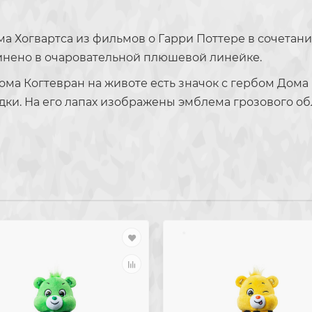
ма Хогвартса из фильмов о Гарри Поттере в соче
инено в очаровательной плюшевой линейке.
а Когтевран на животе есть значок с гербом Дома 
адки. На его лапах изображены эмблема грозового об