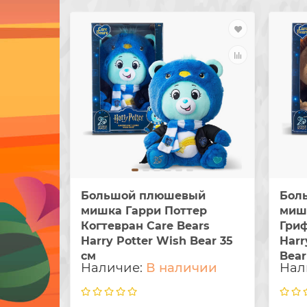
Большой плюшевый
Бол
мишка Гарри Поттер
миш
Когтевран Care Bears
Гриф
Harry Potter Wish Bear 35
Harr
см
Bear
В наличии