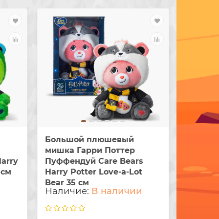
Большой плюшевый
Мален
мишка Гарри Поттер
мишка 
arry
Пуффендуй Care Bears
Bear Sp
 см
Harry Potter Love-a-Lot
Bear 35 см
и
В наличии