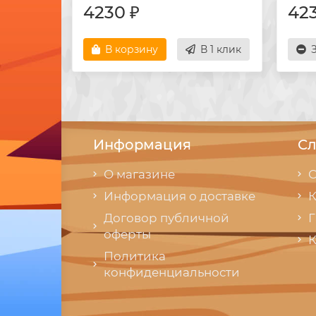
4230 ₽
423
В корзину
В 1 клик
Информация
Сл
О магазине
С
Информация о доставке
К
Договор публичной
Г
оферты
К
Политика
конфиденциальности