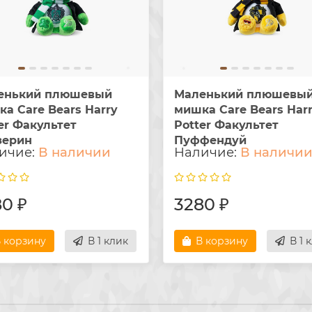
енький плюшевый
Маленький плюшевы
а Care Bears Harry
мишка Care Bears Har
er Факультет
Potter Факультет
зерин
Пуффендуй
В наличии
В наличи
0 ₽
3280 ₽
 корзину
В 1 клик
В корзину
В 1 