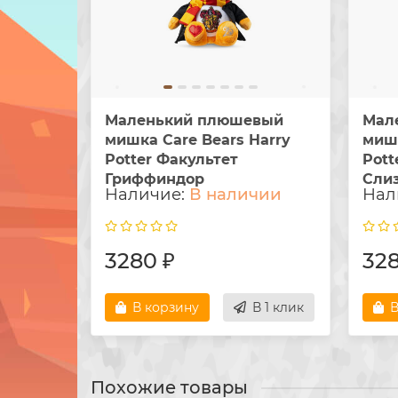
Маленький плюшевый
Мал
мишка Care Bears Harry
мишк
Potter Факультет
Pott
Гриффиндор
Сли
В наличии
3280 ₽
328
В корзину
В 1 клик
В
Похожие товары