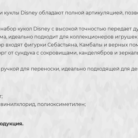
и куклы Disney обладают полной артикуляцией, по
абор кукол Disney с высокой точностью передает дух
а, идеально подходит для коллекционеров игрушек 
р входят фигурки Себастьяна, Камбалы и верных п
орг от сундука с сокровищами, канделябров и зерка
 ручкой для переноски, идеально подходящей для д
;
ливинилхлорид, полиоксиметилен;
одукция.