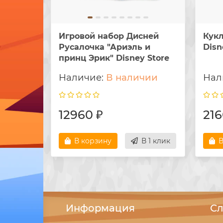
Игровой набор Дисней
Кукл
Русалочка "Ариэль и
Disn
принц Эрик" Disney Store
В наличии
12960 ₽
216
В корзину
В 1 клик
В
Информация
Сл