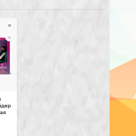
й
йдер
ная