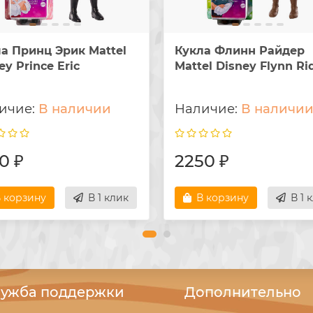
а Принц Эрик Mattel
Кукла Флинн Райдер
ey Prince Eric
Mattel Disney Flynn Ri
В наличии
В наличи
0 ₽
2250 ₽
 корзину
В 1 клик
В корзину
В 1 
ужба поддержки
Дополнительно