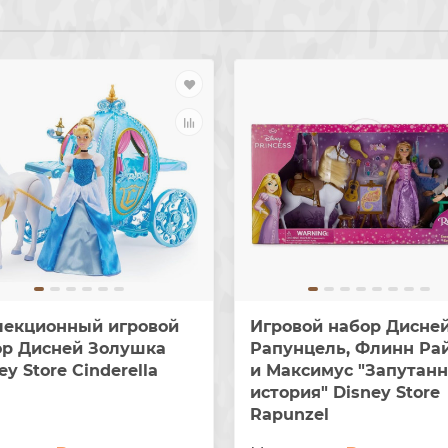
лекционный игровой
Игровой набор Дисне
ор Дисней Золушка
Рапунцель, Флинн Ра
ey Store Cinderella
и Максимус "Запутан
история" Disney Store
Rapunzel