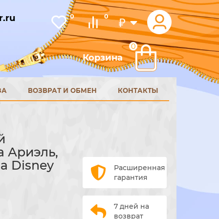
.ru
0
0
₽
0
Корзина
ЗА
ВОЗВРАТ И ОБМЕН
КОНТАКТЫ
й
а Ариэль,
а Disney
Расширенная
гарантия
7 дней на
возврат