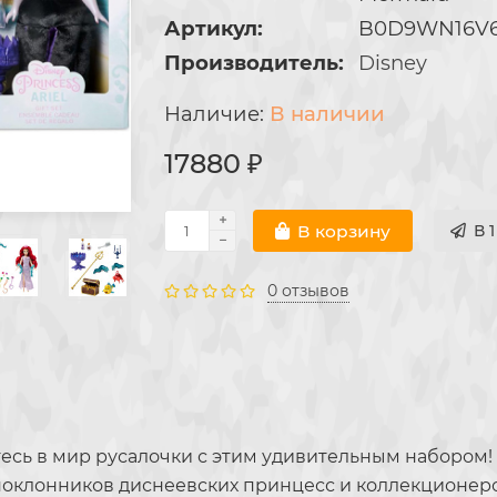
Артикул:
B0D9WN16V
Производитель:
Disney
В наличии
17880 ₽
В корзину
В 
0 отзывов
сь в мир русалочки с этим удивительным набором! В
 поклонников диснеевских принцесс и коллекционер