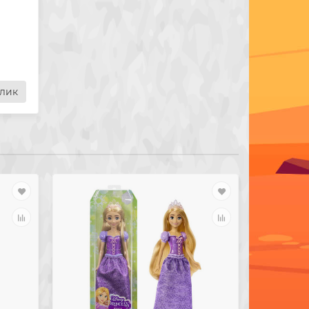
и
клик