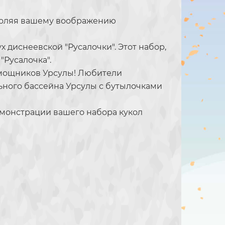
зволяя вашему воображению
 диснеевской "Русалочки". Этот набор,
"Русалочка".
омощников Урсулы! Любители
льного бассейна Урсулы с бутылочками
емонстрации вашего набора кукол