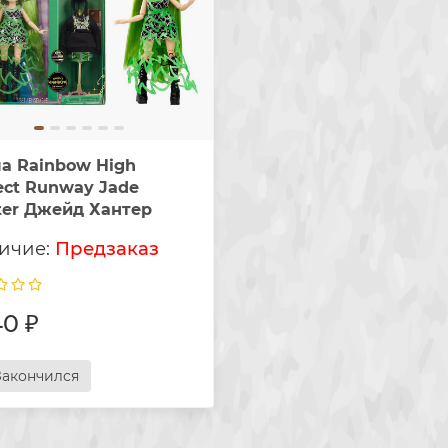
а Rainbow High
ect Runway Jade
ter Джейд Хантер
Предзаказ
0 ₽
Закончился