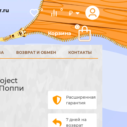
.ru
0
0
₽
0
Корзина
ЗА
ВОЗВРАТ И ОБМЕН
КОНТАКТЫ
oject
 Поппи
Расширенная
гарантия
7 дней на
возврат