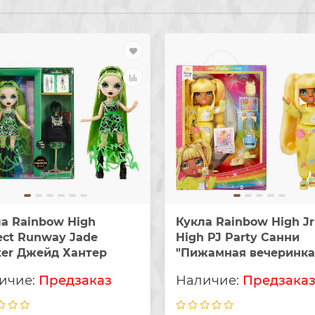
а Rainbow High
Кукла Rainbow High Jr
ect Runway Jade
High PJ Party Санни
ter Джейд Хантер
"Пижамная вечеринка
Предзаказ
Предзака