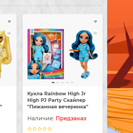
Кукла Rainbow High Jr
Кукла R
High PJ Party Скайлер
High PJ
"
"Пижамная вечеринка"
"Пижам
з
Предзаказ