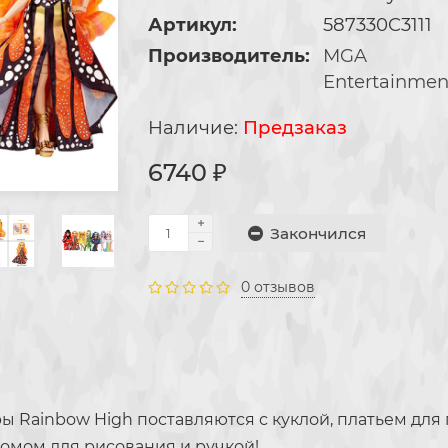
Артикул:
587330C3111
Производитель:
MGA
Entertainmen
Предзаказ
6740 ₽
Закончился
0 отзывов
 Rainbow High поставляются с куклой, платьем дл
омом для рисования и ручкой!