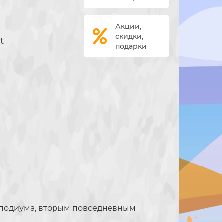
Акции,
скидки,
t
подарки
я подиума, вторым повседневным