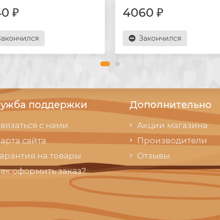
0 ₽
4060 ₽
Закончился
Закончился
ужба поддержки
Дополнительно
вязаться с нами
Акции магазина
арта сайта
Производители
арантия на товары
Отзывы
ак оформить заказ?