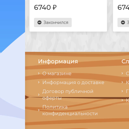
6740 ₽
674
Закончился
Информация
Сл
О магазине
С
Информация о доставке
К
Договор публичной
Г
оферты
К
Политика
конфиденциальности