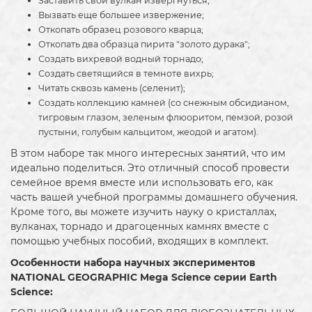
Заставить свой вулкан извергнуться;
Вызвать еще большее извержение;
Откопать образец розового кварца;
Откопать два образца пирита "золото дурака";
Создать вихревой водный торнадо;
Создать светящийся в темноте вихрь;
Читать сквозь камень (селенит);
Создать коллекцию камней (со снежным обсидианом,
тигровым глазом, зеленым флюоритом, пемзой, розой
пустыни, голубым кальцитом, жеодой и агатом).
В этом наборе так много интересных занятий, что им
идеально поделиться. Это отличный способ провести
семейное время вместе или использовать его, как
часть вашей учебной программы домашнего обучения.
Кроме того, вы можете изучить науку о кристаллах,
вулканах, торнадо и драгоценных камнях вместе с
помощью учебных пособий, входящих в комплект.
Особенности набора научных экспериментов
NATIONAL GEOGRAPHIC Mega Science серии Earth
Science: