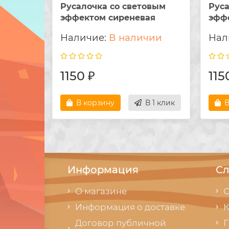
Русалочка со световым
Руса
эффектом сиреневая
эфф
В наличии
1150 ₽
115
В корзину
В 1 клик
В
Информация
Сл
О магазине
С
Информация о доставке
К
Договор публичной
Г