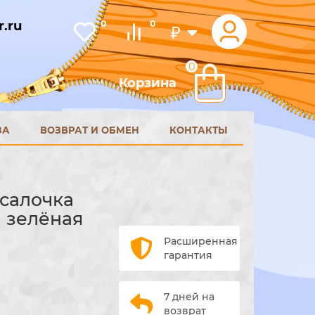
.ru
0
0
₽
0
Корзина
ЗА
ВОЗВРАТ И ОБМЕН
КОНТАКТЫ
усалочка
 зелёная
Расширенная
гарантия
7 дней на
возврат