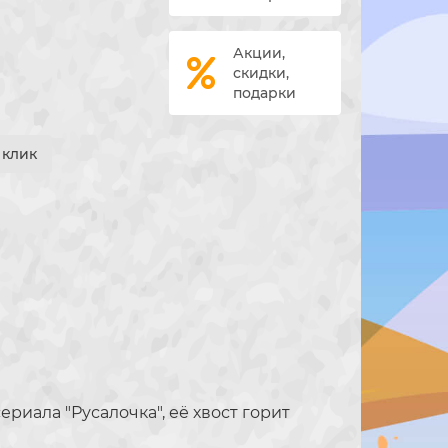
Акции,
скидки,
подарки
1 клик
иала "Русалочка", её хвост горит