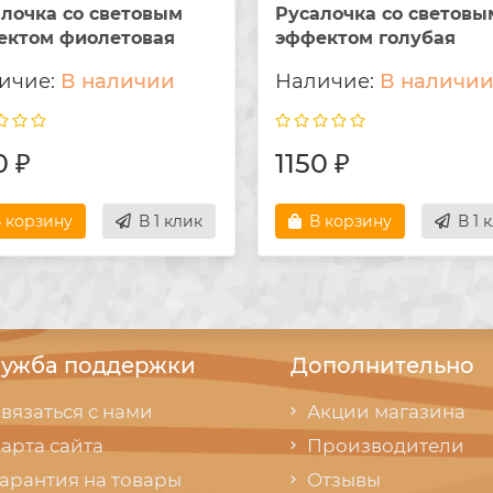
лочка со световым
Русалочка со световы
ектом фиолетовая
эффектом голубая
В наличии
В наличи
0 ₽
1150 ₽
 корзину
В 1 клик
В корзину
В 1 
ужба поддержки
Дополнительно
вязаться с нами
Акции магазина
арта сайта
Производители
арантия на товары
Отзывы