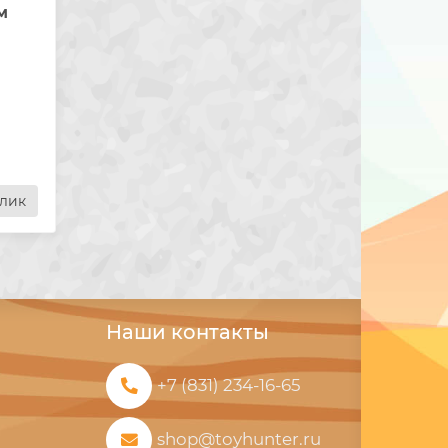
м
и
клик
Наши контакты
+7 (831) 234-16-65
shop@toyhunter.ru