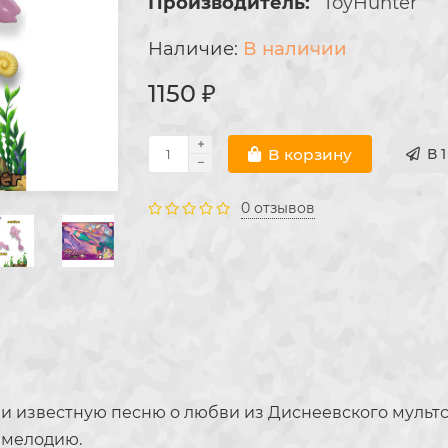
Производитель:
ToyHunter
В наличии
1150 ₽
В корзину
В 
0 отзывов
и известную песню о любви из Диснеевского мультсер
 мелодию.