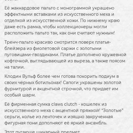
Её жаккардовое пальто с монограммой украшено
эффектными вставками из искусственного меха и
отделкой из искусственной кожи. По нижнему краю
даже есть рамка, чтобы коллекционеры могли
расположить пальто так, как они считают нужным!
Тренч-пальто красиво смотрится поверх платья-
блейзера из фиолетовой саржи с золотыми
пуговицами-гвоздиками. Платье дополнено кружевной
кофточкой, выглядывающей из выреза, а также поясом
на талии.
Клодин Вульф более чем готова покорить подиум в
своих чёрных ботильонах! Сапоги украшены золотой
фурнитурой и акцентной строчкой, что придает им
особый шарм.
Её фирменная сумка claws clutch - кошелек из
искусственного меха с акцентной пряжкой! “Золотые”
серьги, колье из ленточек и изящно закрученная
фигурная пони дополняют её яркий ансамбль.
Этот пугающе шикарный предмет