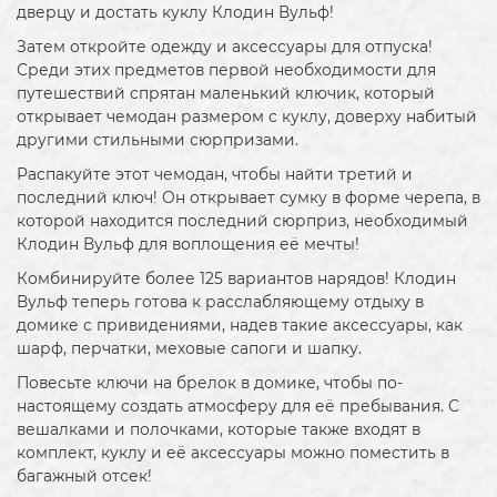
дверцу и достать куклу Клодин Вульф!
​Затем откройте одежду и аксессуары для отпуска!
Среди этих предметов первой необходимости для
путешествий спрятан маленький ключик, который
открывает чемодан размером с куклу, доверху набитый
другими стильными сюрпризами.
​Распакуйте этот чемодан, чтобы найти третий и
последний ключ! Он открывает сумку в форме черепа, в
которой находится последний сюрприз, необходимый
Клодин Вульф для воплощения её мечты!
​Комбинируйте более 125 вариантов нарядов! Клодин
Вульф теперь готова к расслабляющему отдыху в
домике с привидениями, надев такие аксессуары, как
шарф, перчатки, меховые сапоги и шапку.
​Повесьте ключи на брелок в домике, чтобы по-
настоящему создать атмосферу для её пребывания. С
вешалками и полочками, которые также входят в
комплект, куклу и её аксессуары можно поместить в
багажный отсек!