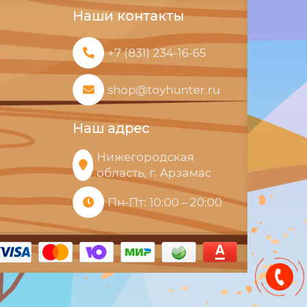
Наши контакты
+7 (831) 234-16-65
shop@toyhunter.ru
Наш адрес
Нижегородская
область, г. Арзамас
Пн-Пт: 10:00 – 20:00