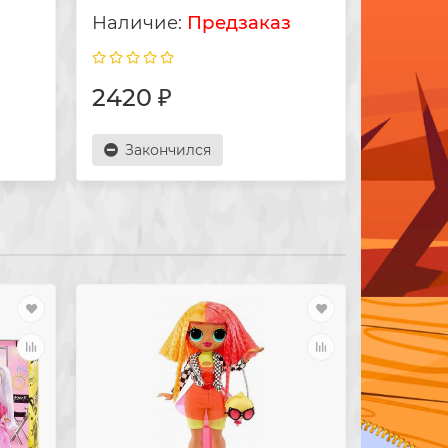
з
Предзаказ
2420 ₽
7690
Закончился
Зак