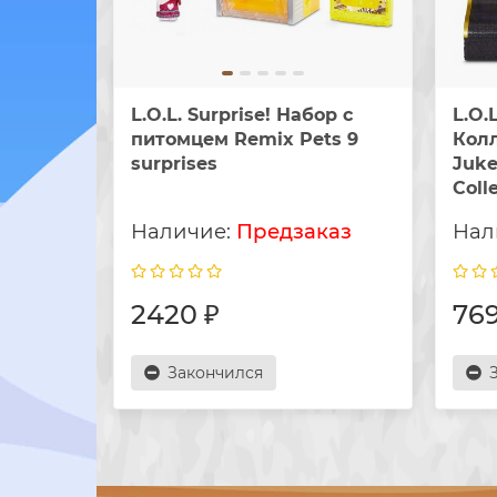
L.O.L. Surprise! Набор с
L.O.L
питомцем Remix Pets 9
Кол
surprises
Juke
Coll
Предзаказ
2420 ₽
769
Закончился