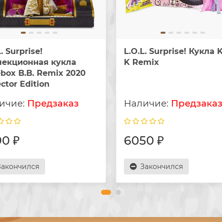
. Surprise!
L.O.L. Surprise! Кукла K
лекционная кукла
K Remix
box B.B. Remix 2020
ector Edition
Предзаказ
Предзака
0 ₽
6050 ₽
Закончился
Закончился