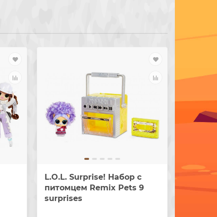
L.O.L. Surprise! Набор с
L.O.L. S
питомцем Remix Pets 9
Коллек
surprises
Jukebox
Collecto