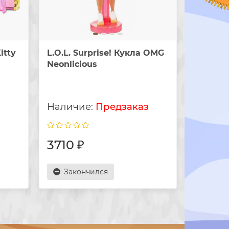
itty
L.O.L. Surprise! Кукла OMG
L.O.L. 
Neonlicious
Swag
з
Предзаказ
3710 ₽
3710 
Закончился
Зак