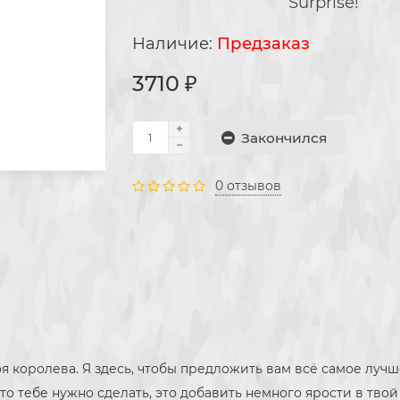
Surprise!
Предзаказ
3710 ₽
Закончился
0 отзывов
твоя королева. Я здесь, чтобы предложить вам всё самое луч
 что тебе нужно сделать, это добавить немного ярости в тв