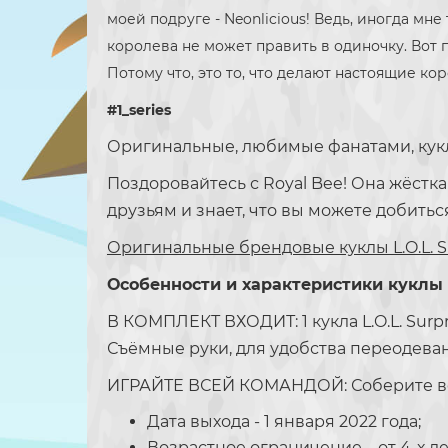
моей подруге - Neonlicious! Ведь, иногда мне
королева не может править в одиночку. Вот п
Потому что, это то, что делают настоящие ко
#1_series
Оригинальные, любимые фанатами, кукл
Поздоровайтесь с Royal Bee! Она жёстк
друзьям и знает, что вы можете добитьс
Оригинальные брендовые куклы L.O.L. Su
Особенности и характеристики кукл
В КОМПЛЕКТ ВХОДИТ: 1 кукла L.O.L. Surpr
Съёмные руки, для удобства переодева
ИГРАЙТЕ ВСЕЙ КОМАНДОЙ: Соберите все 4 
Дата выхода - 1 января 2022 года;
Возрастное ограничение – от 4-х ле