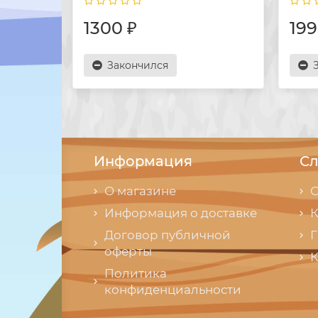
1300 ₽
199
Закончился
Информация
Сл
О магазине
С
Информация о доставке
К
Договор публичной
Г
оферты
К
Политика
конфиденциальности