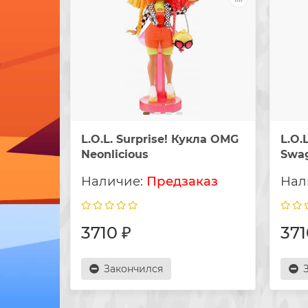
L.O.L. Surprise! Кукла OMG
L.O.
Neonlicious
Swa
Предзаказ
3710 ₽
371
Закончился