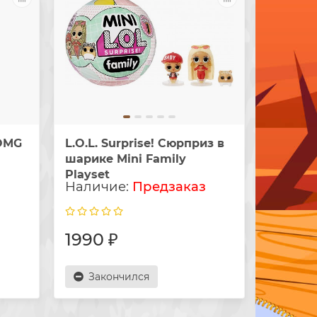
 OMG
L.O.L. Surprise! Сюрприз в
шарике Mini Family
Playset
з
Предзаказ
1990 ₽
Закончился