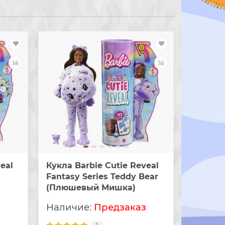
eal
Кукла Barbie Cutie Reveal
Кукла B
Fantasy Series Teddy Bear
Fantasy
(Плюшевый Мишка)
(Костю
з
Предзаказ