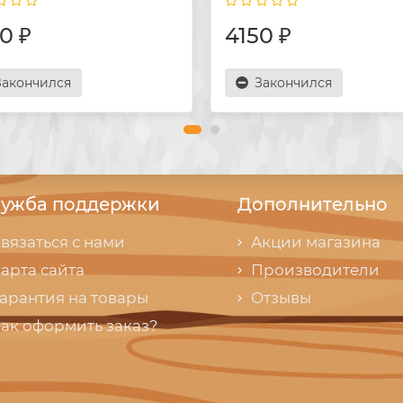
0 ₽
4150 ₽
Закончился
Закончился
ужба поддержки
Дополнительно
вязаться с нами
Акции магазина
арта сайта
Производители
арантия на товары
Отзывы
ак оформить заказ?