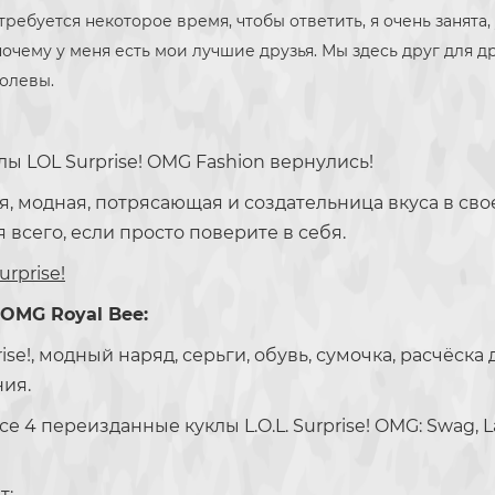
 требуется некоторое время, чтобы ответить, я очень занята
очему у меня есть мои лучшие друзья. Мы здесь друг для др
ролевы.
ы LOL Surprise! OMG Fashion вернулись!
ая, модная, потрясающая и создательница вкуса в св
я всего, если просто поверите в себя.
rprise!
ы OMG
Royal Bee
:
ise!, модный наряд, серьги, обувь, сумочка, расчёска 
ния.
переизданные куклы L.O.L. Surprise! OMG: Swag, Lady
т;