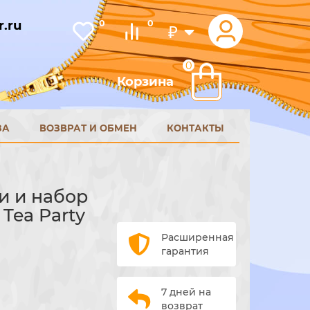
.ru
0
0
₽
0
Корзина
ЗА
ВОЗВРАТ И ОБМЕН
КОНТАКТЫ
ти и набор
 Tea Party
Расширенная
гарантия
7 дней на
возврат