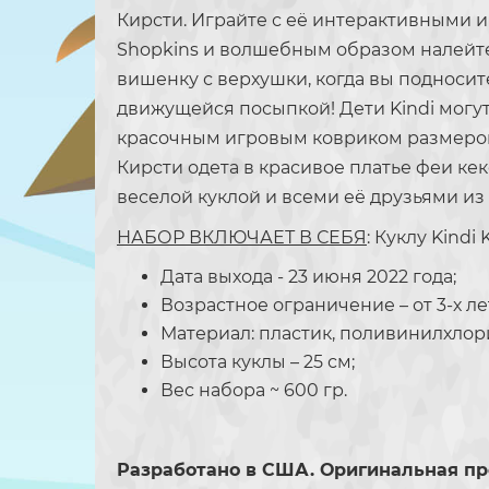
Кирсти. Играйте с её интерактивными 
Shopkins и волшебным образом налейте ч
вишенку с верхушки, когда вы подносит
движущейся посыпкой! Дети Kindi могут
красочным игровым ковриком размером 6
Кирсти одета в красивое платье феи ке
веселой куклой и всеми её друзьями из д
НАБОР ВКЛЮЧАЕТ В СЕБЯ
: Куклу Kindi
Дата выхода - 23 июня 2022 года;
Возрастное ограничение – от 3-х ле
Материал: пластик, поливинилхлор
Высота куклы – 25 см;
Вес набора ~ 600 гр.
Разработано в США. Оригинальная пр