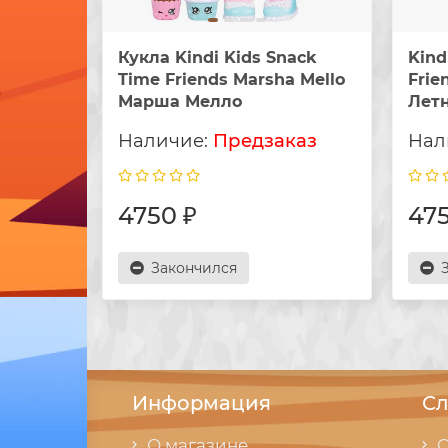
Кукла Kindi Kids Snack
Kind
Time Friends Marsha Mello
Frie
Марша Мелло
Лет
Предзаказ
4750 ₽
475
Закончился
Информация
Сл
О магазине
С