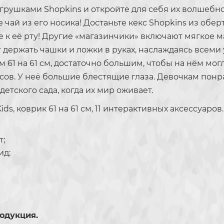
игрушками Shopkins и откройте для себя их волшебн
ай из его носика! Достаньте кекс Shopkins из оберт
е к её рту! Другие «магазинчики» включают мягкое 
 держать чашки и ложки в руках, наслаждаясь всеми 
1 на 61 см, достаточно большим, чтобы на нём могли
ксов. У неё большие блестящие глаза. Девочкам понр
етского сада, когда их мир оживает.
 Kids, коврик 61 на 61 см, 11 интерактивных аксессуаров.
т;
ид;
одукция.