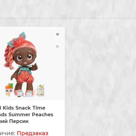
i Kids Snack Time
nds Summer Peaches
ний Персик
Предзаказ