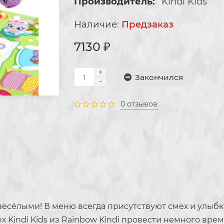
Производитель:
Kindi Kids
Предзаказ
7130 ₽
Закончился
0 отзывов
есёлыми! В меню всегда присутствуют смех и улыбки
х Kindi Kids из Rainbow Kindi провести немного вр