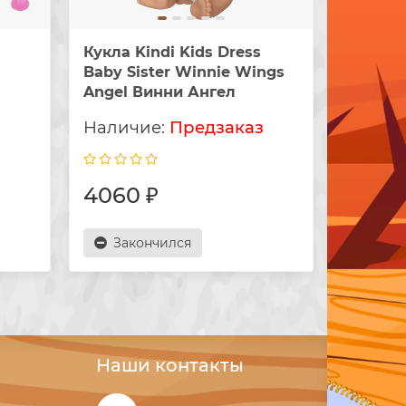
Кукла Kindi Kids Dress
Кукла K
Baby Sister Winnie Wings
Baby Si
Angel Винни Ангел
Mermai
з
Предзаказ
4060 ₽
4060
Закончился
Зак
Наши контакты