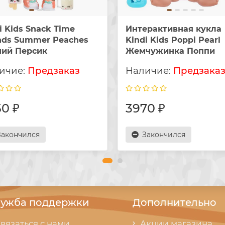
i Kids Snack Time
Интерактивная кукла
nds Summer Peaches
Kindi Kids Poppi Pearl
ний Персик
Жемчужинка Поппи
Предзаказ
Предзака
0 ₽
3970 ₽
Закончился
Закончился
ужба поддержки
Дополнительно
вязаться с нами
Акции магазина