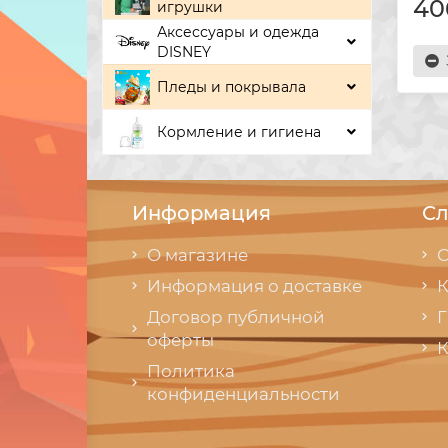
40
игрушки
Аксессуары и одежда
DISNEY
Пледы и покрывала
Кормление и гигиена
Информация
Сл
О магазине
С
Информация о доставке
К
Договор публичной
Г
оферты
К
Политика
конфиденциальности