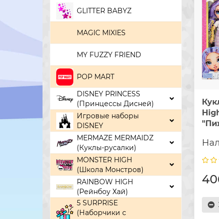
GLITTER BABYZ
MAGIC MIXIES
MY FUZZY FRIEND
POP MART
DISNEY PRINCESS
Кук
(Принцессы Дисней)
Hig
Игровые наборы
"Пи
DISNEY
MERMAZE MERMAIDZ
(Куклы-русалки)
MONSTER HIGH
(Школа Монстров)
40
RAINBOW HIGH
(Рейнбоу Хай)
5 SURPRISE
(Наборчики с