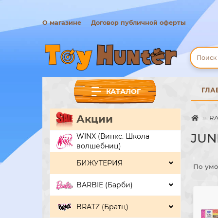
О магазине
Договор публичной оферты
ГЛА
КАТАЛОГ
Акции
RA
JUN
WINX (Винкс. Школа
волшебниц)
БИЖУТЕРИЯ
По ум
BARBIE (Барби)
BRATZ (Братц)