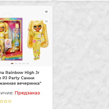
ла Rainbow High Jr
h PJ Party Санни
жамная вечеринка"
Предзаказ