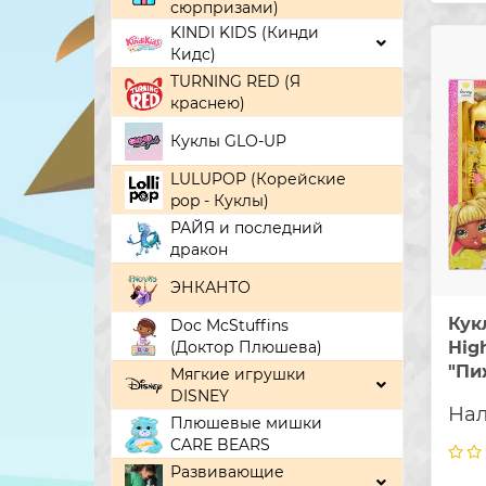
сюрпризами)
KINDI KIDS (Кинди
Кидс)
TURNING RED (Я
краснею)
Куклы GLO-UP
LULUPOP (Корейские
pop - Куклы)
РАЙЯ и последний
дракон
ЭНКАНТО
Кук
Doc McStuffins
Hig
(Доктор Плюшева)
"Пи
Мягкие игрушки
DISNEY
Плюшевые мишки
CARE BEARS
Развивающие