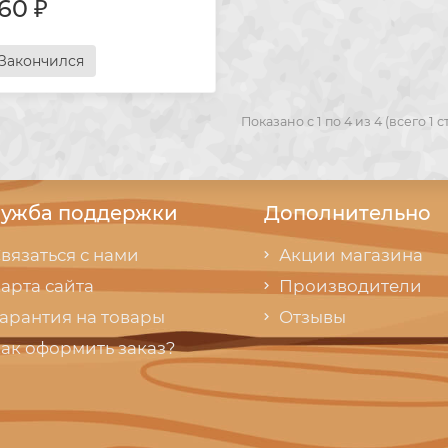
60 ₽
Закончился
Показано с 1 по 4 из 4 (всего 1 
ужба поддержки
Дополнительно
вязаться с нами
Акции магазина
арта сайта
Производители
арантия на товары
Отзывы
ак оформить заказ?