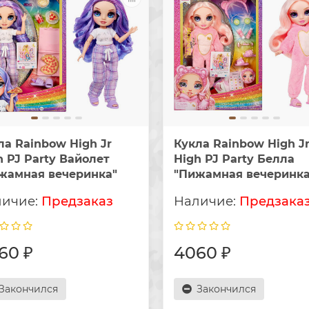
ла Rainbow High Jr
Кукла Rainbow High J
h PJ Party Вайолет
High PJ Party Белла
жамная вечеринка"
"Пижамная вечеринка
Предзаказ
Предзака
60 ₽
4060 ₽
Закончился
Закончился