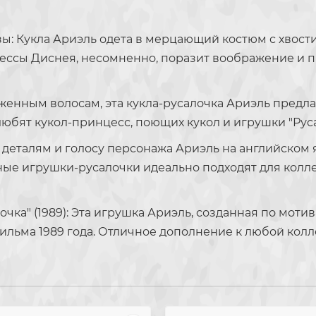
ы: Кукла Ариэль одета в мерцающий костюм с хвости
нцессы Диснея, несомненно, поразит воображение и 
нным волосам, эта кукла-русалочка Ариэль предла
любят кукол-принцесс, поющих кукол и игрушки "Руса
деталям и голосу персонажа Ариэль на английском я
ые игрушки-русалочки идеально подходят для колл
ка" (1989): Эта игрушка Ариэль, созданная по моти
ильма 1989 года. Отличное дополнение к любой колл