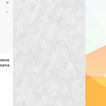
оана
Moana
и