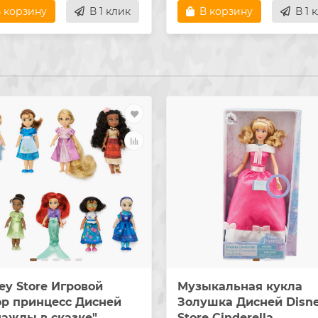
 корзину
В 1 клик
В корзину
В 1 
ey Store Игровой
Музыкальная кукла
ор принцесс Дисней
Золушка Дисней Disn
ажды в сказке"
Store Cinderella