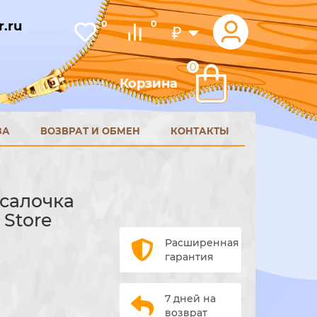
.ru
0
0
₽
0
Корзина
ЗА
ВОЗВРАТ И ОБМЕН
КОНТАКТЫ
усалочка
 Store
Расширенная
гарантия
7 дней на
возврат