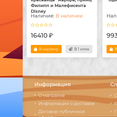
Филипп и Малефисента
Disney
В наличии
16410 ₽
993
В корзину
В 1 клик
В
Информация
Сл
О магазине
С
Информация о доставке
К
Договор публичной
Г