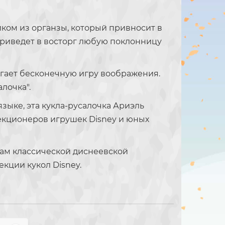
ком из органзы, который привносит в
приведет в восторг любую поклонницу
гает бесконечную игру воображения.
лочка".
зыке, эта кукла-русалочка Ариэль
екционеров игрушек Disney и юных
вам классической диснеевской
екции кукол Disney.