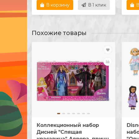
В корзину
В 1 клик
В
Похожие товары
Коллекционный набор
Disn
Дисней "Спящая
наб
красавица" Аврора, принц
"Одн