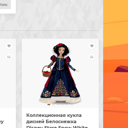
клик
Коллекционная кукла
Игрово
ey
дисней Белоснежка
Моана 
Disney Store Snow White