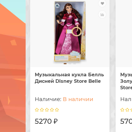
Музыкальная кукла Белль
Муз
Дисней Disney Store Belle
Зол
Stor
В наличии
5270 ₽
570