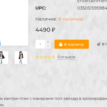
Entertainmen
UPC:
03505159598
В наличии
4490 ₽
В корзину
В 
0 отзывов
 кантри-глэм с манерами поп-звезды в хромирован
ик.