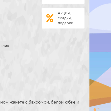
t
4
Акции,
скидки,
подарки
1 клик
ном жакете с бахромой, белой юбке и