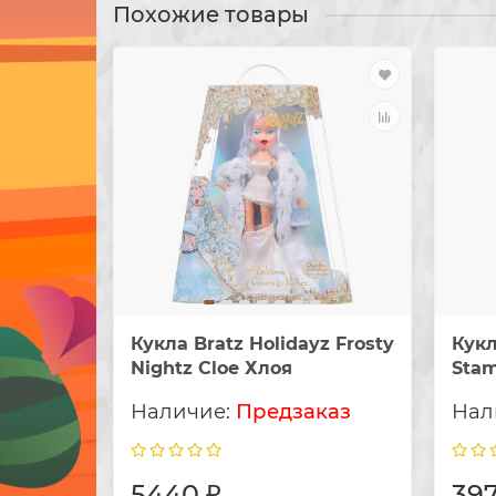
Похожие товары
Кукла Bratz Holidayz Frosty
Кукл
Nightz Cloe Хлоя
Sta
Предзаказ
5440 ₽
397