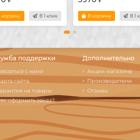
 корзину
В 1 клик
В корзину
В 1 
ужба поддержки
Дополнительно
вязаться с нами
Акции магазина
арта сайта
Производители
арантия на товары
Отзывы
ак оформить заказ?