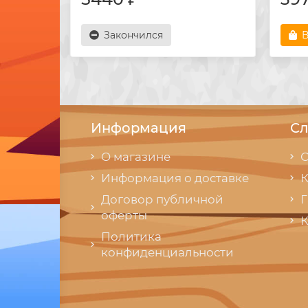
Закончился
В
Информация
Сл
О магазине
С
Информация о доставке
К
Договор публичной
Г
оферты
К
Политика
конфиденциальности