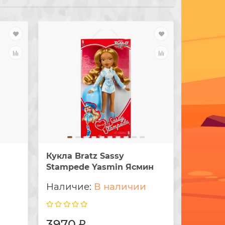
Кукла Bratz Sassy
Кукла B
Stampede Yasmin Ясмин
Stampe
и
В наличии
3970 ₽
3970 