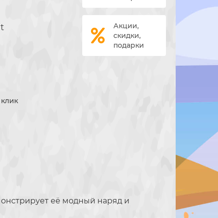
t
Акции,
скидки,
подарки
1 клик
емонстрирует её модный наряд и