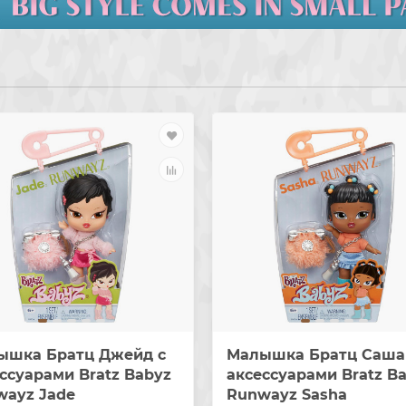
ышка Братц Джейд с
Малышка Братц Саша
ссуарами Bratz Babyz
аксессуарами Bratz B
wayz Jade
Runwayz Sasha