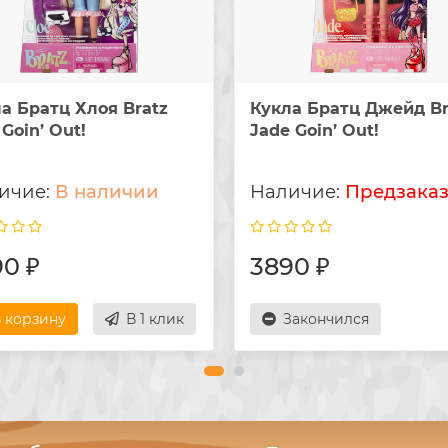
а Братц Хлоя Bratz
Кукла Братц Джейд Br
 Goin’ Out!
Jade Goin’ Out!
В наличии
Предзака
0 ₽
3890 ₽
 корзину
В 1 клик
Закончился