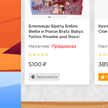
Близнецы Братц Бэбиз
Кукл
Фиби и Рокси Bratz Babyz
Cloe
Twiins Phoebe and Roxxi
Предзаказ
5100 ₽
389
Закончился
В