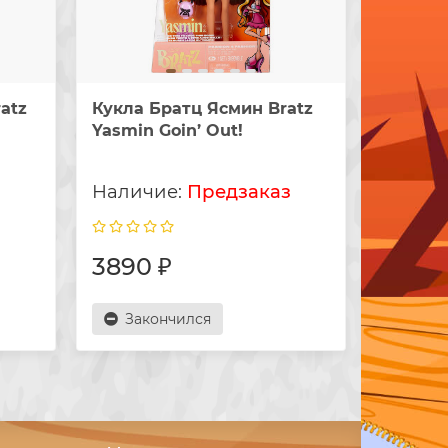
atz
Кукла Братц Ясмин Bratz
Малышк
Yasmin Goin’ Out!
с аксес
Babyz R
з
Предзаказ
3890 ₽
3200
Закончился
Зак