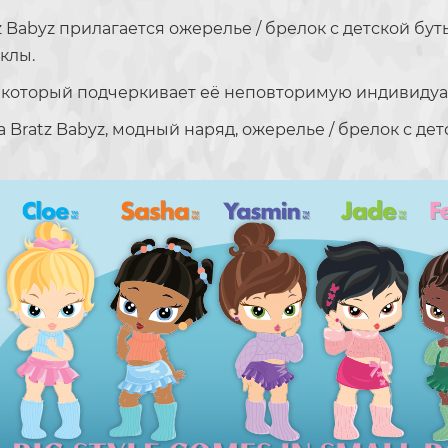
z Babyz прилагается ожерелье / брелок с детской бу
клы.
д, который подчеркивает её неповторимую индивидуа
а Bratz Babyz, модный наряд, ожерелье / брелок с де