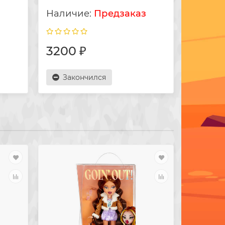
з
Предзаказ
3200 ₽
3200
Закончился
Зак