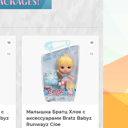
 с
Малышка Братц Хлоя с
Малышк
abyz
аксессуарами Bratz Babyz
с аксес
Runwayz Cloe
Babyz R