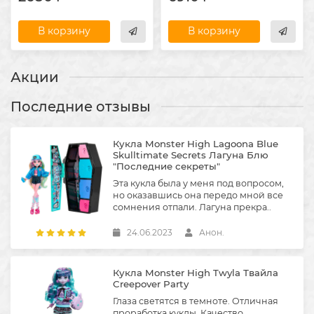
В корзину
В корзину
Акции
Последние отзывы
Кукла Monster High Lagoona Blue
Skulltimate Secrets Лагуна Блю
"Последние секреты"
Эта кукла была у меня под вопросом,
но оказавшись она передо мной все
сомнения отпали. Лагуна прекра..
24.06.2023
Анон.
Кукла Monster High Twyla Твайла
Creepover Party
Глаза светятся в темноте. Отличная
проработка куклы. Качество