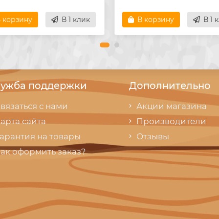
 корзину
В 1 клик
В корзину
В 1 
ужба поддержки
Дополнительно
вязаться с нами
Акции магазина
арта сайта
Производители
арантия на товары
Отзывы
ак оформить заказ?