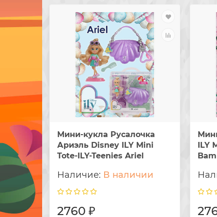
Мини-кукла Русалочка
Мини
Ариэль Disney ILY Mini
ILY 
Tote-ILY-Teenies Ariel
Bam
В наличии
2760 ₽
276