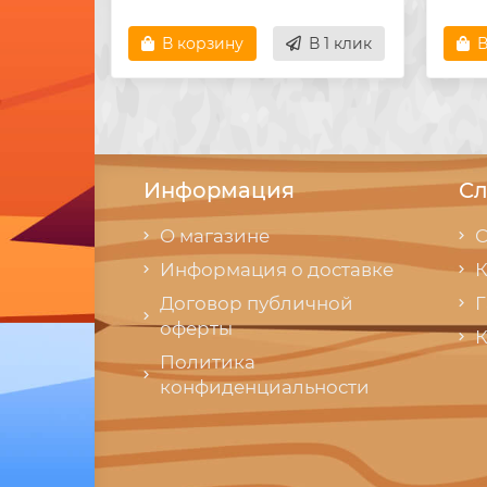
В корзину
В 1 клик
В
Информация
Сл
О магазине
С
Информация о доставке
К
Договор публичной
Г
оферты
К
Политика
конфиденциальности