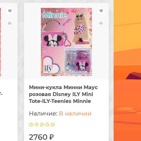
Мини-кукла Минни Маус
Мини-к
-
розовая Disney ILY Mini
красная
Tote-ILY-Teenies Minnie
Tote-IL
и
В наличии
2760 ₽
2760 