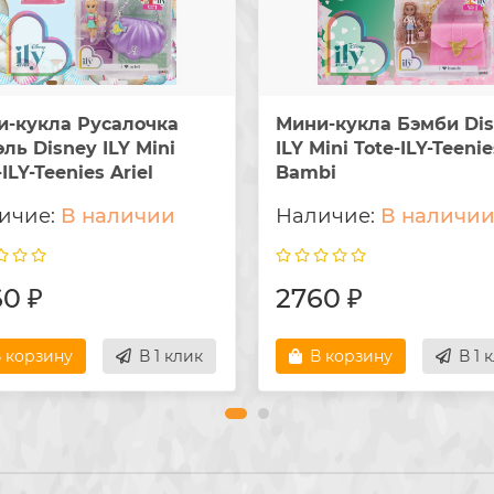
и-кукла Русалочка
Мини-кукла Бэмби Di
ль Disney ILY Mini
ILY Mini Tote-ILY-Teenie
-ILY-Teenies Ariel
Bambi
В наличии
В наличи
0 ₽
2760 ₽
 корзину
В 1 клик
В корзину
В 1 