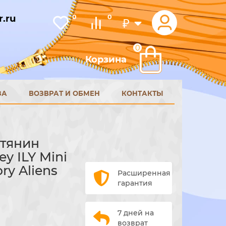
.ru
0
0
₽
0
Корзина
ЗА
ВОЗВРАТ И ОБМЕН
КОНТАКТЫ
тянин
y ILY Mini
ory Aliens
Расширенная
гарантия
7 дней на
возврат