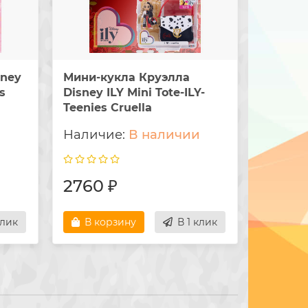
sney
Мини-кукла Круэлла
Мини-к
s
Disney ILY Mini Tote-ILY-
розовая
Teenies Cruella
Tote-IL
и
В наличии
2760 ₽
2760 
клик
В корзину
В 1 клик
В ко