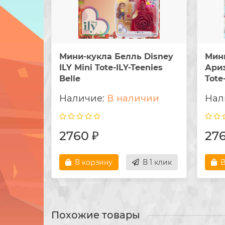
Мини-кукла Белль Disney
Мин
ILY Mini Tote-ILY-Teenies
Ариэ
Belle
Tote
В наличии
2760 ₽
276
В корзину
В 1 клик
В
Похожие товары